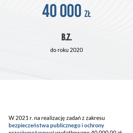
40 000 
zł
b.z.
do roku 2020
W
 2021 r
. 
na realizację zadań z zakresu
bezpieczeństwa publicznego i ochrony 
przeciwpożarowej
wydatkowano 
40.000,00
 zł. 